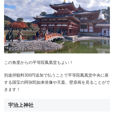
この角度からの平等院鳳凰堂もよい！
別途拝観料300円追加で払うことで平等院鳳凰堂中央に座
する国宝の阿弥陀如来坐像や天蓋、壁扉画を見ることがで
きます！
宇治上神社