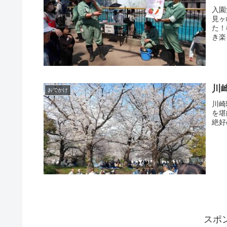
入園
見ヶ
た！
き楽
川
おでかけ
川崎
を堪
絶好
スポ