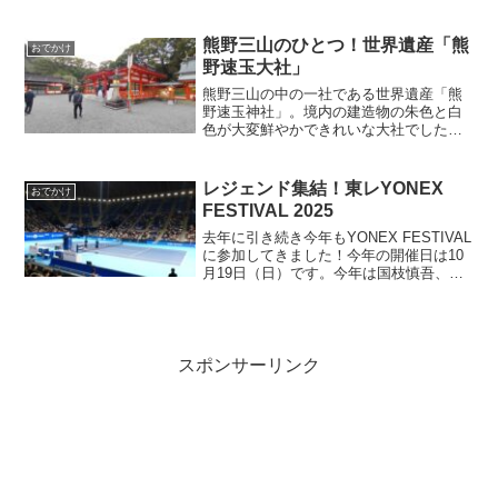
ッキがあり行ってきました！庁舎内は大
変きれいで、25階からの素敵な景色を堪
能できました！
熊野三山のひとつ！世界遺産「熊
おでかけ
野速玉大社」
熊野三山の中の一社である世界遺産「熊
野速玉神社」。境内の建造物の朱色と白
色が大変鮮やかできれいな大社でした！
公共交通機関を利用する場合、熊野本宮
大社や熊野那智大社へ行くのにはバスを
利用することができますが、熊野速玉神
レジェンド集結！東レYONEX
おでかけ
社へはJR新宮駅から徒歩で行くことがで
FESTIVAL 2025
きます。
去年に引き続き今年もYONEX FESTIVAL
に参加してきました！今年の開催日は10
月19日（日）です。今年は国枝慎吾、小
田凱人、伊達公子、マルチナ・ヒンギス
のエキシビションマッチが行われるビッ
クイベントありました！今年も大変盛り
上がる素敵なイベントでした！
スポンサーリンク