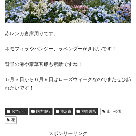
赤レンガ倉庫周りです。
ネモフィラやパンジー、ラベンダーがきれいです！
背景の港や豪華客船も素敵ですね！
５月３日から６月９日はローズウィークなのでまたぜひ訪
れたいです！
おでかけ
国内旅行
横浜市
神奈川県
山下公園
花
スポンサーリンク