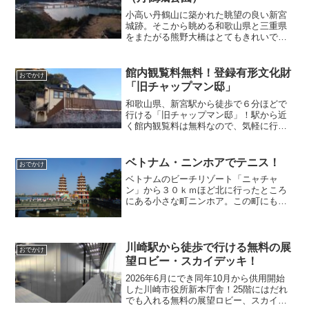
小高い丹鶴山に築かれた眺望の良い新宮
城跡。そこから眺める和歌山県と三重県
をまたがる熊野大橋はとてもきれいで
す！続日本１００名城に選ばれていま
す！新宮駅から徒歩１０分ほどと訪れや
すく、ちょっと時間があるときにお勧め
館内観覧料無料！登録有形文化財
おでかけ
のスポットです！
「旧チャップマン邸」
和歌山県、新宮駅から徒歩で６分ほどで
行ける「旧チャップマン邸」！駅から近
く館内観覧料は無料なので、気軽に行け
ちゃいます！旧チャップマン邸は「文化
学院」の創始者である西村伊作の設計に
より、チャップマンの居宅として建設さ
ベトナム・ニンホアでテニス！
おでかけ
れました。希少価値の高い建築物で、国
ベトナムのビーチリゾート「ニャチャ
の登録有形文化財に登録されています！
ン」から３０ｋｍほど北に行ったところ
にある小さな町ニンホア。この町にもテ
ニスができる場所、ガットを張れるとこ
ろを見つけましたのでご紹介します！
川崎駅から徒歩で行ける無料の展
おでかけ
望ロビー・スカイデッキ！
2026年6月にでき同年10月から供用開始
した川崎市役所新本庁舎！25階にはだれ
でも入れる無料の展望ロビー、スカイデ