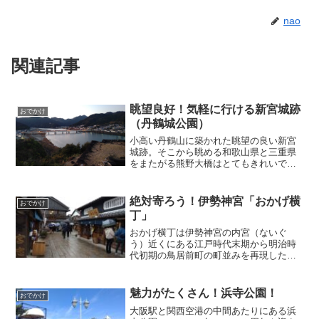
nao
関連記事
眺望良好！気軽に行ける新宮城跡
おでかけ
（丹鶴城公園）
小高い丹鶴山に築かれた眺望の良い新宮
城跡。そこから眺める和歌山県と三重県
をまたがる熊野大橋はとてもきれいで
す！続日本１００名城に選ばれていま
す！新宮駅から徒歩１０分ほどと訪れや
すく、ちょっと時間があるときにお勧め
絶対寄ろう！伊勢神宮「おかげ横
おでかけ
のスポットです！
丁」
おかげ横丁は伊勢神宮の内宮（ないぐ
う）近くにある江戸時代末期から明治時
代初期の鳥居前町の町並みを再現した観
光地です！人にお勧めしたくなる良い場
所でした！伊勢神宮には外宮（げぐう）
と内宮のふたつの正宮があり、外宮→内
魅力がたくさん！浜寺公園！
おでかけ
宮→おかげ横丁の順で観光してきました
大阪駅と関西空港の中間あたりにある浜
ので紹介させていただきます！