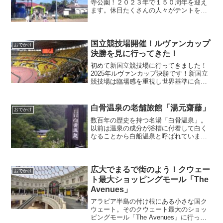
寺公園！２０２３年で１５０周年を迎え
ます。休日たくさんの人々がテントを張
りBBQをしにぎわっており、園内は交通
遊園やバラ庭園など子供も大人も楽しめ
る様々な施設があり素晴らしい公園だな
と感じました！アクセスのしやすさも魅
国立競技場開催！ルヴァンカップ
おでかけ
力です！
決勝を見に行ってきた！
初めて新国立競技場に行ってきました！
2025年ルヴァンカップ決勝です！新国立
競技場は臨場感を重視し世界基準に合わ
せたサッカー観戦向きスタジアムとなっ
ています！旧国立競技場に比べ格段に臨
場感が向上していており大変楽しむこと
白骨温泉の老舗旅館「湯元齋藤」
おでかけ
ができました！
数百年の歴史を持つ名湯「白骨温泉」。
以前は温泉の成分が浴槽に付着して白く
なることから白船温泉と呼ばれていまし
た。以前ある温泉番組で全国満足度ラン
キング上位（1位か2位）で行きたいと思
っており、この前白骨温泉湯元齋藤旅館
に泊まってきました！
広大でまるで街のよう！クウェー
おでかけ
ト最大ショッピングモール「The
Avenues」
アラビア半島の付け根にある小さな国ク
ウェート。そのクウェート最大のショッ
ピングモール「The Avenues」に行って