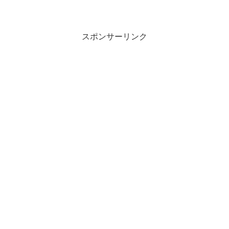
きたのですが、広すぎてショッピングモ
ールというか街って感じです（笑）広く
て外にいる感覚なのですがショッピング
モール内の温度はエアコンで調整されて
いるので快適！訪れた日は気温５０℃も
スポンサーリンク
あったのでモール内はすごく快適に感じ
オアシスのようでした（笑）