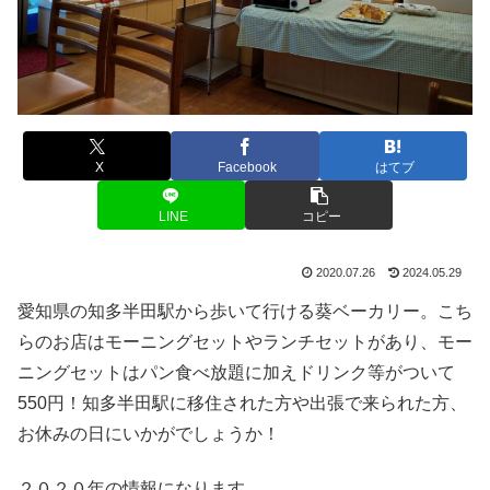
X
Facebook
はてブ
LINE
コピー
2020.07.26
2024.05.29
愛知県の知多半田駅から歩いて行ける葵ベーカリー。こち
らのお店はモーニングセットやランチセットがあり、モー
ニングセットはパン食べ放題に加えドリンク等がついて
550円！知多半田駅に移住された方や出張で来られた方、
お休みの日にいかがでしょうか！
２０２０年の情報になります。