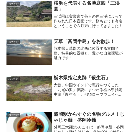
横浜を代表する名勝庭園「三渓
おでかけ
園」
三渓園は実業家で茶人の原三溪によって
作られた日本庭園です。桜もとても有名
ということで３月末に行ってきました！
天草「富岡半島」をお散歩！
おでかけ
熊本県天草郡の北西に位置する富岡半
島。特異的な景観と、豊かな自然環境が
魅力です！
栃木県指定史跡「殺生石」
おでかけ
大昔、中国やインドで悪行をつくした
「九尾の狐」伝説にまつわる栃木県指定
史跡「殺生石」。那須ロープウェイへ行
く道の途中にあるので、那須岳登山のつ
いでにいかがでしょうか。
盛岡駅からすぐの名物グルメ！じ
おでかけ
ゃじゃ麺・盛岡冷麺
盛岡三大麺(わんこそば・盛岡冷麺・盛岡
じゃじゃ麺)をはじめ、名物グルメが多い