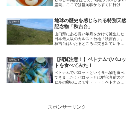
盛岡。ここでは盛岡駅からすぐに行ける
名物グルメ「じゃじゃ麺」「盛岡冷麺」
をご紹介します！
地球の歴史を感じられる特別天然
おでかけ
記念物「秋吉台」
山口県にある長い年月をかけて誕生した
日本最大級のカルスト台地「秋吉台」。
秋吉台はいたるところに突き出ている石
灰岩が印象的ですね！石灰岩はサンゴ礁
が時間が経つことにより作られ、これら
は海から山へ堆積しながら移動したもの
【閲覧注意！】ベトナムでバロッ
おでかけ
です。地球の歴史を感じることができま
トを食べてみた！
す！
ベトナムでバロットという食べ物を食べ
てきました！バロットとは孵化直前のア
ヒルの卵のことです・・・！ベトナムの
ほかフィリピンやカンボジア、中国など
で食べられるバロットですが、見た目が
グロテスクでこの記事を進めると写真も
出てくるので、苦手な人はここで閲覧を
ストップしてくださいね。
スポンサーリンク