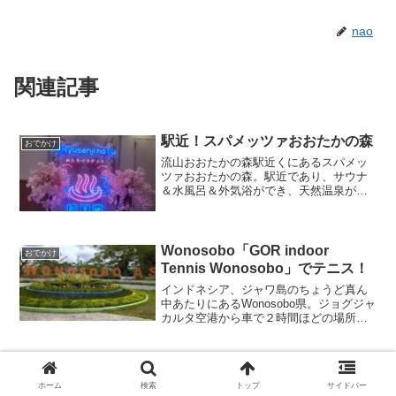
nao
関連記事
駅近！スパメッツァおおたかの森
おでかけ
流山おおたかの森駅近くにあるスパメッ
ツァおおたかの森。駅近であり、サウナ
＆水風呂＆外気浴ができ、天然温泉があ
るのは魅力的です！
Wonosobo「GOR indoor
おでかけ
Tennis Wonosobo」でテニス！
インドネシア、ジャワ島のちょうど真ん
中あたりにあるWonosobo県。ジョグジャ
カルタ空港から車で２時間ほどの場所で
す。私はテニスをするために「GOR
indoor Tennis Wonosobo」に通っていま
したのでご紹介します！インドアなので
メコン川クルーズツアーに行って
おでかけ
雨季でもテニスができますよ！
きた！
ホーム
検索
トップ
サイドバー