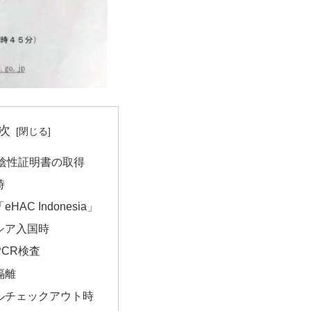
次
査陰性証明書の取得
時
HAC Indonesia」
シア入国時
CR検査
隔離
ルチェックアウト時