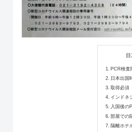
目
PCR検
日本出国
取得必須「e
インドネ
入国後のP
部屋での
隔離ホテ