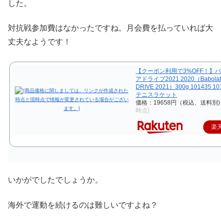
した。
対抗戦参加費はなかったですね。月会費を払っていれば大
丈夫なようです！
【クーポン利用で3%OFF！】バ
アドライブ2021 2020（Babolat
DRIVE 2021）300g 101435 1
テニスラケット
価格：19658円（税込、送料別)
時点)
楽
いかがでしたでしょうか。
海外で運動を続けるのは難しいですよね？