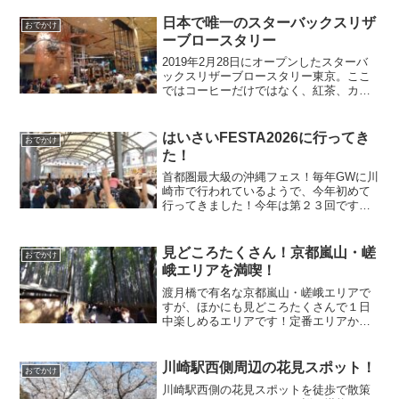
のエキシビションマッチが行われるビッ
クイベントありました！今年も大変盛り
日本で唯一のスターバックスリザ
おでかけ
上がる素敵なイベントでした！
ーブロースタリー
2019年2月28日にオープンしたスターバ
ックスリザーブロースタリー東京。ここ
ではコーヒーだけではなく、紅茶、カク
テル、本場イタリアンベーカリーを楽し
むことができます。店内はとてもおしゃ
れで、心地よかったです。少し前のこと
はいさいFESTA2026に行ってき
おでかけ
ですが訪れ、非常に気に入りましたで紹
た！
介します。
首都圏最大級の沖縄フェス！毎年GWに川
崎市で行われているようで、今年初めて
行ってきました！今年は第２３回です。
開催場所はイタリアをモチーフにした複
合施設ラチッタデッラがメインで、川崎
ルフロンや川崎銀柳街でもイベントが行
見どころたくさん！京都嵐山・嵯
おでかけ
われています！
峨エリアを満喫！
渡月橋で有名な京都嵐山・嵯峨エリアで
すが、ほかにも見どころたくさんで１日
中楽しめるエリアです！定番エリアから
ちょっとマイナーエリアも楽しんできた
のでご紹介します！
川崎駅西側周辺の花見スポット！
おでかけ
川崎駅西側の花見スポットを徒歩で散策