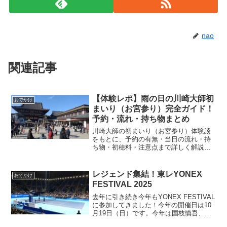
nao
関連記事
【体験レポ】雨の日の川崎大師初
おでかけ
まいり（お宮参り）完全ガイド！
予約・流れ・持ち物まとめ
川崎大師の初まいり（お宮参り）体験談
をもとに、予約の有無・当日の流れ・持
ち物・初穂料・注意点まで詳しく解説。
赤ちゃん連れでも安心の設備や雨の日の
ポイントも紹介します。
レジェンド集結！東レYONEX
おでかけ
FESTIVAL 2025
去年に引き続き今年もYONEX FESTIVAL
に参加してきました！今年の開催日は10
月19日（日）です。今年は国枝慎吾、小
田凱人、伊達公子、マルチナ・ヒンギス